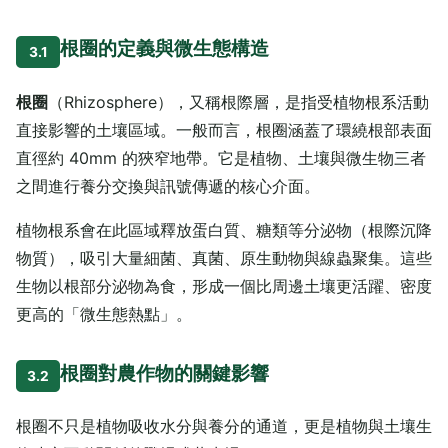
根圈的定義與微生態構造
3.1
根圈
（Rhizosphere），又稱根際層，是指受植物根系活動
直接影響的土壤區域。一般而言，根圈涵蓋了環繞根部表面
直徑約 40mm 的狹窄地帶。它是植物、土壤與微生物三者
之間進行養分交換與訊號傳遞的核心介面。
植物根系會在此區域釋放蛋白質、糖類等分泌物（根際沉降
物質），吸引大量細菌、真菌、原生動物與線蟲聚集。這些
生物以根部分泌物為食，形成一個比周邊土壤更活躍、密度
更高的「微生態熱點」。
根圈對農作物的關鍵影響
3.2
根圈不只是植物吸收水分與養分的通道，更是植物與土壤生