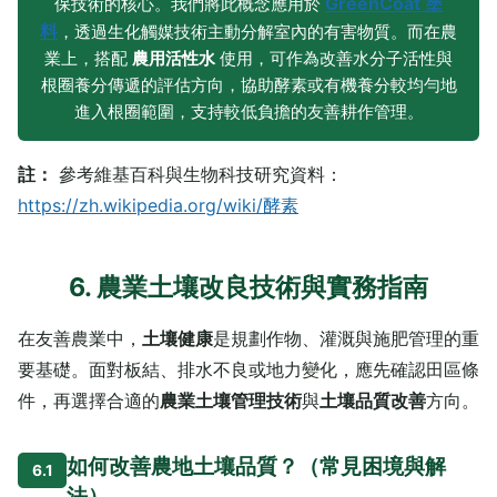
GreenCoat 塗
保技術的核心。我們將此概念應用於
料
，透過生化觸媒技術主動分解室內的有害物質。而在農
業上，搭配
農用活性水
使用，可作為改善水分子活性與
根圈養分傳遞的評估方向，協助酵素或有機養分較均勻地
進入根圈範圍，支持較低負擔的友善耕作管理。
註：
參考維基百科與生物科技研究資料：
https://zh.wikipedia.org/wiki/酵素
6. 農業土壤改良技術與實務指南
在友善農業中，
土壤健康
是規劃作物、灌溉與施肥管理的重
要基礎。面對板結、排水不良或地力變化，應先確認田區條
件，再選擇合適的
農業土壤管理技術
與
土壤品質改善
方向。
如何改善農地土壤品質？（常見困境與解
6.1
法）