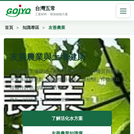
台灣五常
首頁
知識專區
友善農業
友善農業與土壤健康
本頁整理土壤硬化、排水、根系環境、有機質與微量
元素等診斷重點，協助使用者依土壤檢測、作物與栽
培條件評估土壤管理方向。
發布：
2026 年 3 月 9 日
｜
更新：
2026 年 8 月 7 日
了解活化水方案
友善農業知識庫