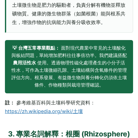
土壤微生物是肥力的驅動者，負責分解有機物並釋放
礦物質。健康的微生物群落（如菌根菌）能與根系共
生，增強作物的抗病能力與養分吸收效率。
💡 台灣五常專業觀點：
面對現代農業中常見的土壤酸化
與板結問題，單純增加肥料往往事倍功半。我們建議搭配
農用活性水
使用。透過物理性磁化處理產生的小分子活
性水，可作為土壤微細孔隙、土壤結構與含氧條件的管理
評估方向。根系發展、有益微生物與養分轉化仍須依土壤
條件、作物種類與栽培管理確認。
註：
參考維基百科與土壤科學研究資料：
https://zh.wikipedia.org/wiki/土壤
3. 專業名詞解釋：根圈 (Rhizosphere)