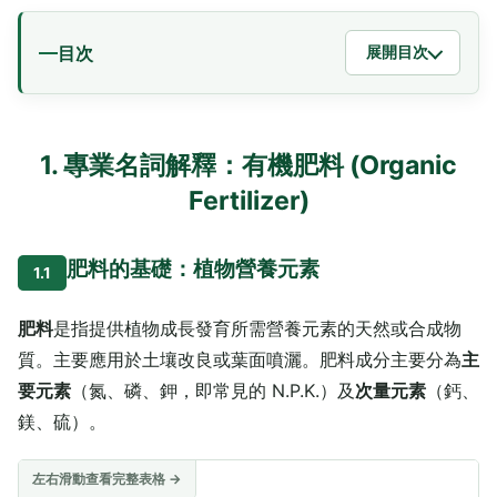
目次
展開目次
1. 專業名詞解釋：有機肥料 (Organic
Fertilizer)
肥料的基礎：植物營養元素
1.1
肥料
是指提供植物成長發育所需營養元素的天然或合成物
質。主要應用於土壤改良或葉面噴灑。肥料成分主要分為
主
要元素
（氮、磷、鉀，即常見的 N.P.K.）及
次量元素
（鈣、
鎂、硫）。