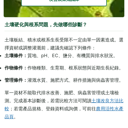
土壤硬化與根系問題，先做哪些診斷？
土壤板結、積水或根系生長受限不一定由單一因素造成。選
擇資材或調整灌溉前，建議先確認下列條件：
土壤條件：
質地、pH、EC、鹽分、有機質與排水狀況。
作物條件：
作物種類、生育期、根系狀態與近期生長紀錄。
管理條件：
灌溉水質、施肥方式、耕作措施與病蟲害管理。
單一資材不能取代排水改善、施肥、病蟲害管理或土壤檢
測。完成基本診斷後，若需比較方法可閱讀
土壤改良方法比
較
；若需產品規格、登錄資料或詢價，可前往
農用活性水產
品頁
。