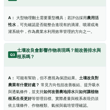
A：
大型物理翻土需要重型機具；若評估採用
農用活
性水
，可先確認是否能整合進現有的滴灌、噴灌或淹
灌系統中，作為農業水利用效率管理的方向之一。
土壤改良會影響作物表現嗎？能改善排水與
Q3
根系嗎？
A：
可能有幫助，但不應視為保證結果。
土壤改良對
農業有什麼好處？
常見方向包括改善板結、提升吸水
與透氣條件，並支持
如何改善農地排水
與
如何讓植物
根系生長更好
等管理目標。實際產量與根系表現仍須
依土壤條件、作物種類、氣候與栽培管理確認。