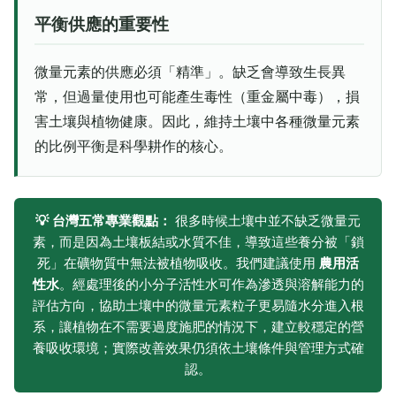
平衡供應的重要性
微量元素的供應必須「精準」。缺乏會導致生長異
常，但過量使用也可能產生毒性（重金屬中毒），損
害土壤與植物健康。因此，維持土壤中各種微量元素
的比例平衡是科學耕作的核心。
💡 台灣五常專業觀點：
很多時候土壤中並不缺乏微量元
素，而是因為土壤板結或水質不佳，導致這些養分被「鎖
死」在礦物質中無法被植物吸收。我們建議使用
農用活
性水
。經處理後的小分子活性水可作為滲透與溶解能力的
評估方向，協助土壤中的微量元素粒子更易隨水分進入根
系，讓植物在不需要過度施肥的情況下，建立較穩定的營
養吸收環境；實際改善效果仍須依土壤條件與管理方式確
認。