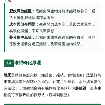
肥效釋放緩慢：
需經由微生物分解才能釋放養分，通
常不像化肥可快速釋放養分。
成本與儲存問題：
生產勞力成本高，且因含水量大，
易氧化腐爛，不宜長期保存。
養分集中風險：
若施用未腐熟或過量的有機肥，可能
導致土壤養分過度濃縮，反而傷害植物根部。
堆肥轉化原理
1.4
堆肥
是將綠色廢棄物（如落葉、殘枝、食物殘渣）透過好氧
細菌與真菌分解轉化的過程。在充足的氧氣、水分與適當的
碳氮比下，微生物會將有機物轉化為熱能與
腐殖質
，並產生
植物可直接吸收的氮形式（銨與硝酸鹽）。