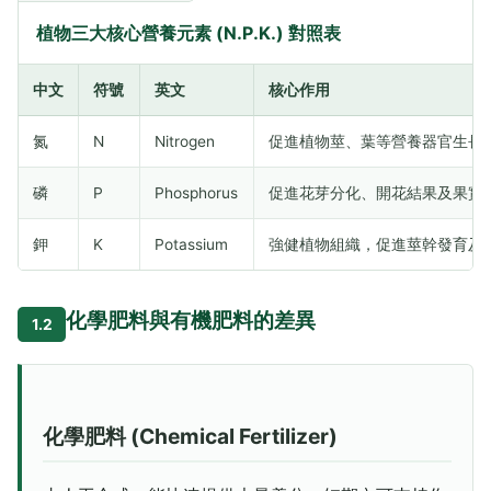
植物三大核心營養元素 (N.P.K.) 對照表
中文
符號
英文
核心作用
氮
N
Nitrogen
促進植物莖、葉等營養器官生長
磷
P
Phosphorus
促進花芽分化、開花結果及果實
鉀
K
Potassium
強健植物組織，促進莖幹發育及
化學肥料與有機肥料的差異
1.2
化學肥料 (Chemical Fertilizer)