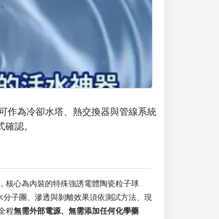
估。
可作為冷卻水塔、熱交換器與管線系統
式確認。
，核心為內裝的特殊強誘電體陶瓷粒子球
關水分子團、滲透與剝離效果須依測試方法、現
全程
無需外部電源、無需添加任何化學藥