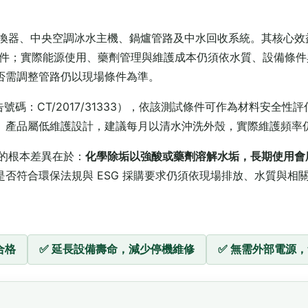
交換器、中央空調冰水主機、鍋爐管路及中水回收系統。其核心效益
交換條件；實際能源使用、藥劑管理與維護成本仍須依水質、設備條
否需調整管路仍以現場條件為準。
報告號碼：CT/2017/31333），依該測試條件可作為材料安
。產品屬低維護設計，建議每月以清水沖洗外殼，實際維護頻率
垢的根本差異在於：
化學除垢以強酸或藥劑溶解水垢，長期使用會腐
是否符合環保法規與 ESG 採購要求仍須依現場排放、水質與相
合格
✅ 延長設備壽命，減少停機維修
✅ 無需外部電源